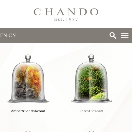
EN
/
CN
>
>
>