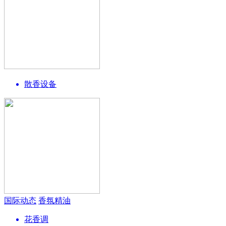
散香设备
国际动态
香氛精油
花香调