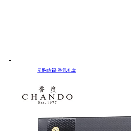
灵驹佑福·香氛礼盒