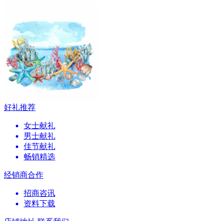
好礼推荐
女士献礼
男士献礼
佳节献礼
畅销精选
经销商合作
招商咨讯
资料下载