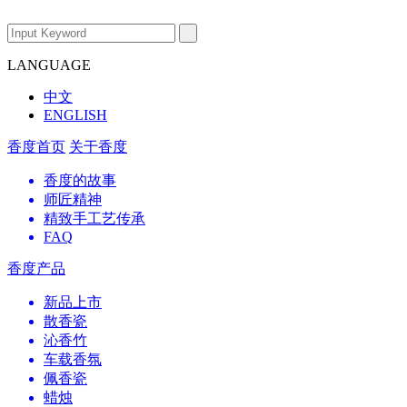
LANGUAGE
中文
ENGLISH
香度首页
关于香度
香度的故事
师匠精神
精致手工艺传承
FAQ
香度产品
新品上市
散香瓷
沁香竹
车载香氛
佩香瓷
蜡烛