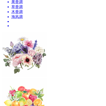
果香调
草香调
木香调
海风调