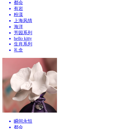
都会
有岩
粉漾
上海风情
海洋
芳园系列
hello kitty
生肖系列
礼盒
瞬间永恒
都会