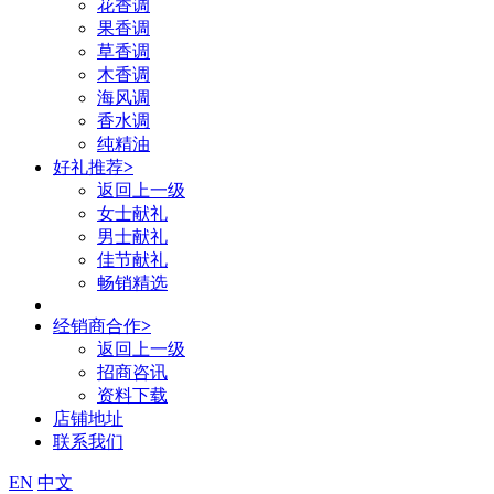
花香调
果香调
草香调
木香调
海风调
香水调
纯精油
好礼推荐
>
返回上一级
女士献礼
男士献礼
佳节献礼
畅销精选
经销商合作
>
返回上一级
招商咨讯
资料下载
店铺地址
联系我们
EN
中文