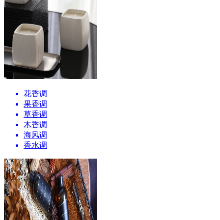
花香调
果香调
草香调
木香调
海风调
香水调