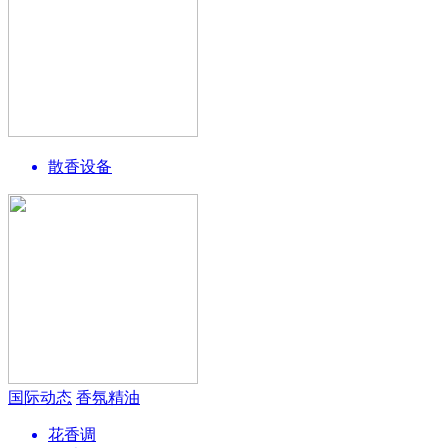
散香设备
国际动态
香氛精油
花香调