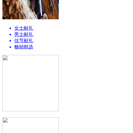
女士献礼
男士献礼
佳节献礼
畅销精选