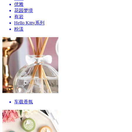
优雅
花园梦境
有岩
Hello Kitty系列
粉漾
车载香氛