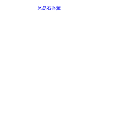
冰岛石香薰