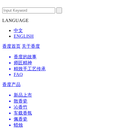
LANGUAGE
中文
ENGLISH
香度首页
关于香度
香度的故事
师匠精神
精致手工艺传承
FAQ
香度产品
新品上市
散香瓷
沁香竹
车载香氛
佩香瓷
蜡烛