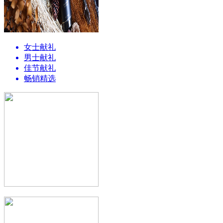
女士献礼
男士献礼
佳节献礼
畅销精选