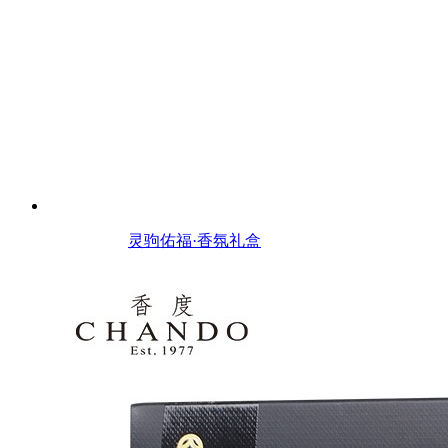
灵驹佑福·香氛礼盒