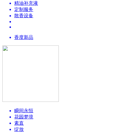
精油补充液
定制服务
散香设备
香度新品
瞬间永恒
花园梦境
素直
绽放