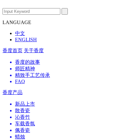
LANGUAGE
中文
ENGLISH
香度首页
关于香度
香度的故事
师匠精神
精致手工艺传承
FAQ
香度产品
新品上市
散香瓷
沁香竹
车载香氛
佩香瓷
蜡烛