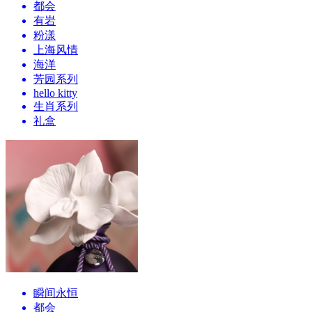
都会
有岩
粉漾
上海风情
海洋
芳园系列
hello kitty
生肖系列
礼盒
瞬间永恒
都会