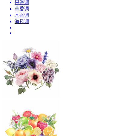
果香调
草香调
木香调
海风调