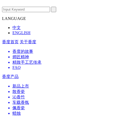
LANGUAGE
中文
ENGLISH
香度首页
关于香度
香度的故事
师匠精神
精致手工艺传承
FAQ
香度产品
新品上市
散香瓷
沁香竹
车载香氛
佩香瓷
蜡烛