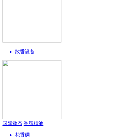
散香设备
国际动态
香氛精油
花香调