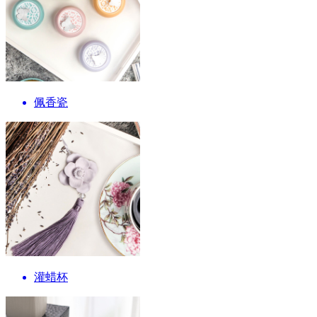
佩香瓷
灌蜡杯