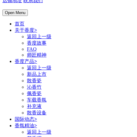
店铺地址
联系我们
Open Menu
首页
关于香度
>
返回上一级
香度故事
FAQ
师匠精神
香度产品
>
返回上一级
新品上市
散香瓷
沁香竹
佩香瓷
车载香氛
补充液
散香设备
国际动态
>
香氛精油
>
返回上一级