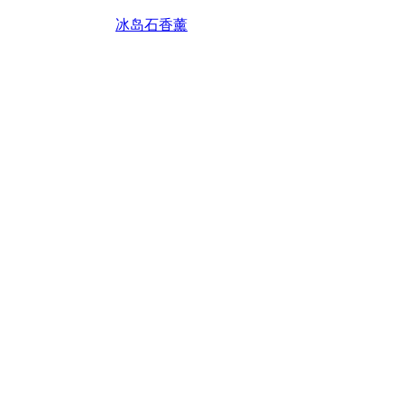
冰岛石香薰