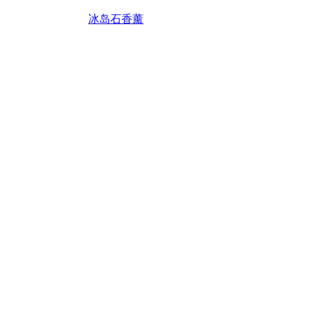
冰岛石香薰