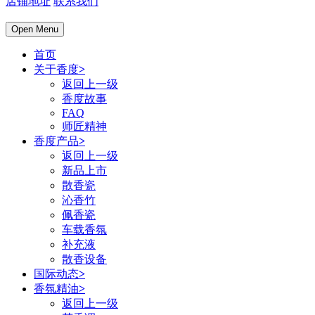
店铺地址
联系我们
Open Menu
首页
关于香度
>
返回上一级
香度故事
FAQ
师匠精神
香度产品
>
返回上一级
新品上市
散香瓷
沁香竹
佩香瓷
车载香氛
补充液
散香设备
国际动态
>
香氛精油
>
返回上一级