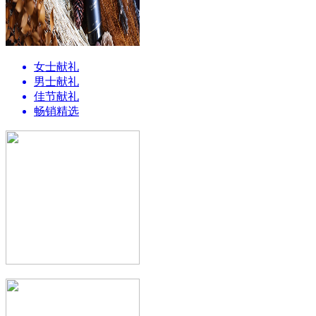
女士献礼
男士献礼
佳节献礼
畅销精选