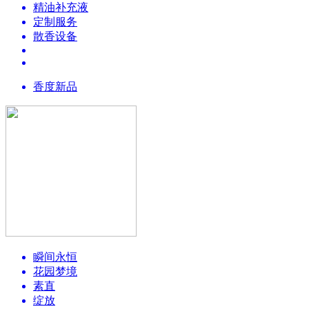
精油补充液
定制服务
散香设备
香度新品
瞬间永恒
花园梦境
素直
绽放