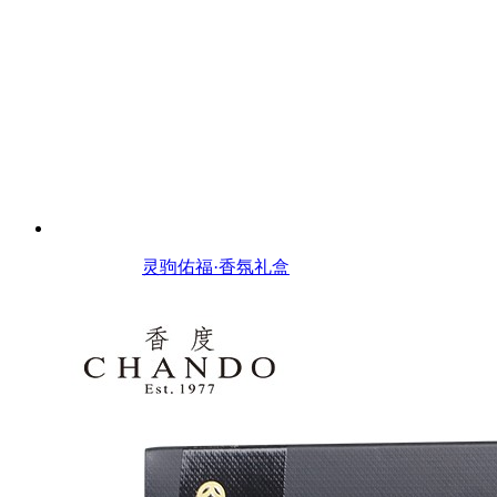
灵驹佑福·香氛礼盒