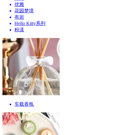
优雅
花园梦境
有岩
Hello Kitty系列
粉漾
车载香氛