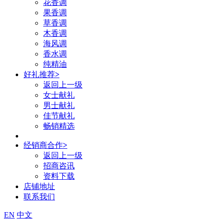
花香调
果香调
草香调
木香调
海风调
香水调
纯精油
好礼推荐
>
返回上一级
女士献礼
男士献礼
佳节献礼
畅销精选
经销商合作
>
返回上一级
招商咨讯
资料下载
店铺地址
联系我们
EN
中文