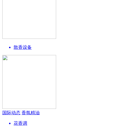
散香设备
国际动态
香氛精油
花香调