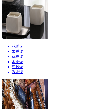
花香调
果香调
草香调
木香调
海风调
香水调