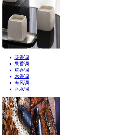
花香调
果香调
草香调
木香调
海风调
香水调