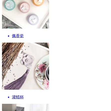
佩香瓷
灌蜡杯