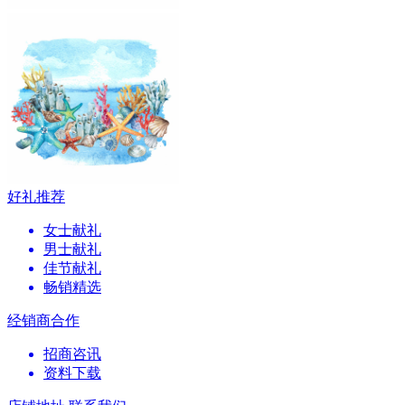
好礼推荐
女士献礼
男士献礼
佳节献礼
畅销精选
经销商合作
招商咨讯
资料下载