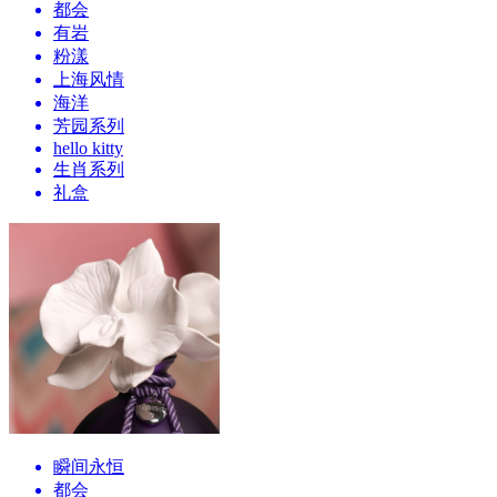
都会
有岩
粉漾
上海风情
海洋
芳园系列
hello kitty
生肖系列
礼盒
瞬间永恒
都会