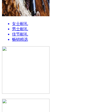
女士献礼
男士献礼
佳节献礼
畅销精选