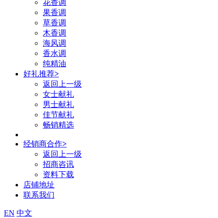
花香调
果香调
草香调
木香调
海风调
香水调
纯精油
好礼推荐
>
返回上一级
女士献礼
男士献礼
佳节献礼
畅销精选
经销商合作
>
返回上一级
招商咨讯
资料下载
店铺地址
联系我们
EN
中文