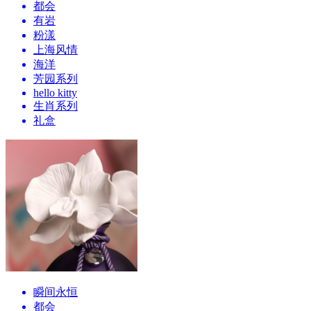
都会
有岩
粉漾
上海风情
海洋
芳园系列
hello kitty
生肖系列
礼盒
瞬间永恒
都会