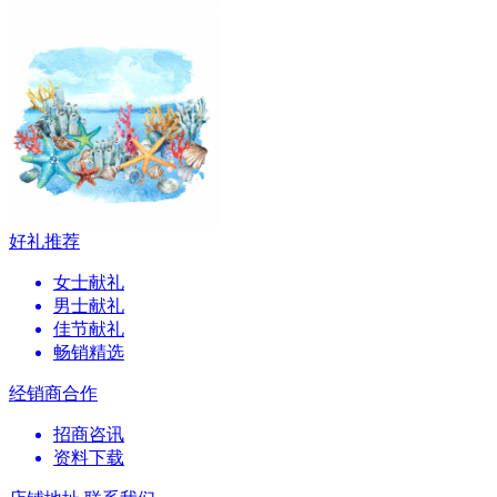
好礼推荐
女士献礼
男士献礼
佳节献礼
畅销精选
经销商合作
招商咨讯
资料下载