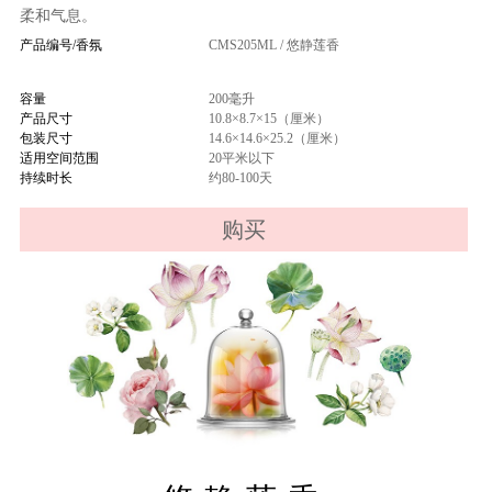
柔和气息。
产品编号/香氛
CMS205ML / 悠静莲香
容量
200毫升
产品尺寸
10.8×8.7×15（厘米）
包装尺寸
14.6×14.6×25.2（厘米）
适用空间范围
20平米以下
持续时长
约80-100天
购买