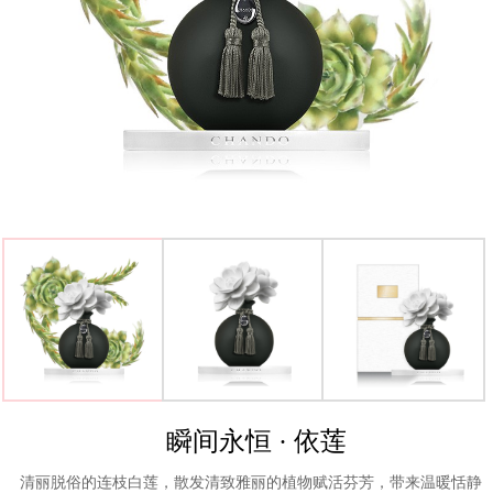
>
瞬间永恒 · 依莲
清丽脱俗的连枝白莲，散发清致雅丽的植物赋活芬芳，带来温暖恬静