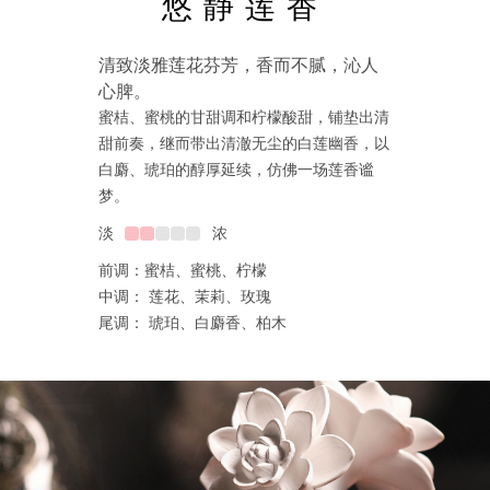
悠静莲香
清致淡雅莲花芬芳，香而不腻，沁人
心脾。
蜜桔、蜜桃的甘甜调和柠檬酸甜，铺垫出清
甜前奏，继而带出清澈无尘的白莲幽香，以
白麝、琥珀的醇厚延续，仿佛一场莲香谧
梦。
淡
浓
前调：蜜桔、蜜桃、柠檬
中调： 莲花、茉莉、玫瑰
尾调： 琥珀、白麝香、柏木