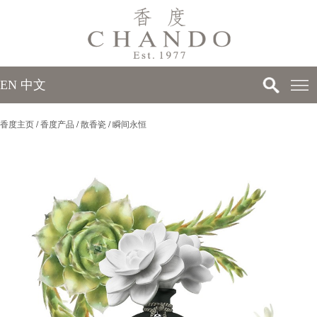
EN
中文
香度主页
/
香度产品
/
散香瓷
/
瞬间永恒
>
>
>
>
>