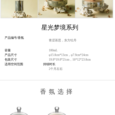
星光梦境系列
产品编号/香氛
青涩茶思，东方牡丹
容量
100mL
产品尺寸
φ15.8cm*13cm，φ7.9cm*24cm
包装尺寸
19.8*19.8*21cm，16*12*23.8cm
适用空间范围
持续时长
2个月左右
香氛选择