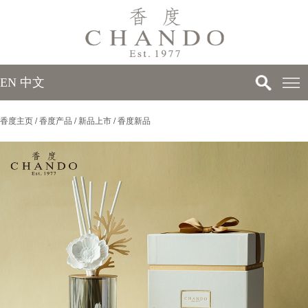
EN
中文
香度主页
/
香度产品
/
新品上市
/
香度新品
>
>
>
>
>