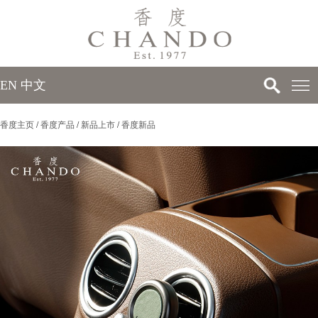
EN
中文
香度主页
/
香度产品
/
新品上市
/
香度新品
>
>
>
>
>