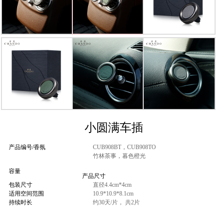
小圆满车插
产品编号/香氛
CUB908BT，CUB908TO
竹林茶事，暮色橙光
容量
产品尺寸
包装尺寸
直径4.4cm*4cm
适用空间范围
10.9*10.9*8.1cm
持续时长
约30天/片， 共2片