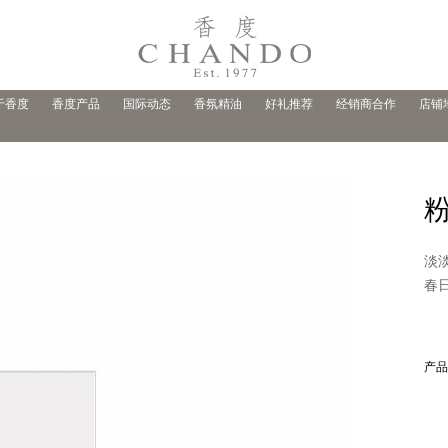
于香度
香度产品
国际动态
香氛精油
好礼推荐
经销商合作
店铺
粉
淡
春
产品