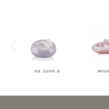
粉漾 · 恋花车摆 - 紫
瞬间永恒