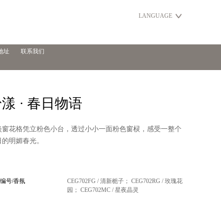
LANGUAGE
地址
联系我们
漾 · 春日物语
淡窗花格凭立粉色小台，透过小小一面粉色窗棂，感受一整个
日的明媚春光。
编号/香氛
CEG702FG / 清新栀子； CEG702RG / 玫瑰花
园； CEG702MC / 星夜晶灵