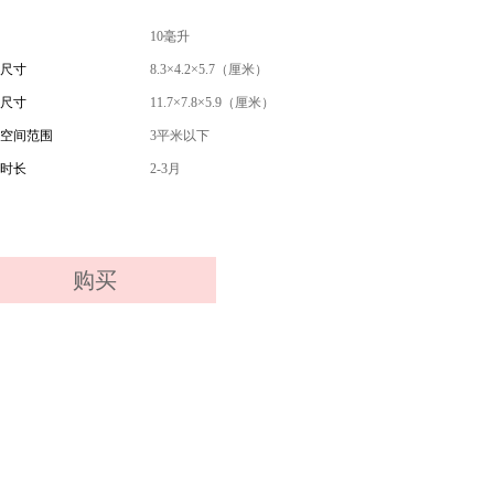
10毫升
尺寸
8.3×4.2×5.7（厘米）
尺寸
11.7×7.8×5.9（厘米）
空间范围
3平米以下
时长
2-3月
购买