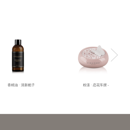
香精油 · 清新栀子
粉漾 · 恋花车摆 - 粉