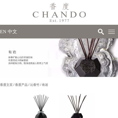
EN
中文
>
>
香度主页
/
香度产品
/
沁香竹
/
有岩
>
>
>