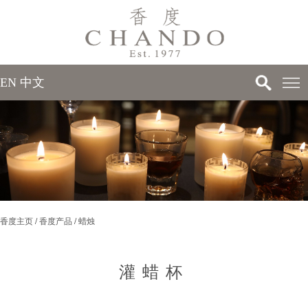
EN
中文
>
>
香度主页
/
香度产品
/
蜡烛
>
>
灌蜡杯
>