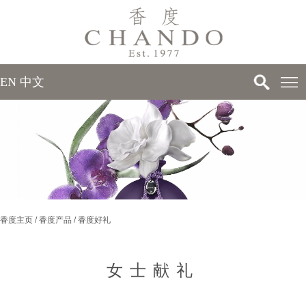
EN
中文
>
>
香度主页
/
香度产品
/
香度好礼
>
>
女士献礼
>