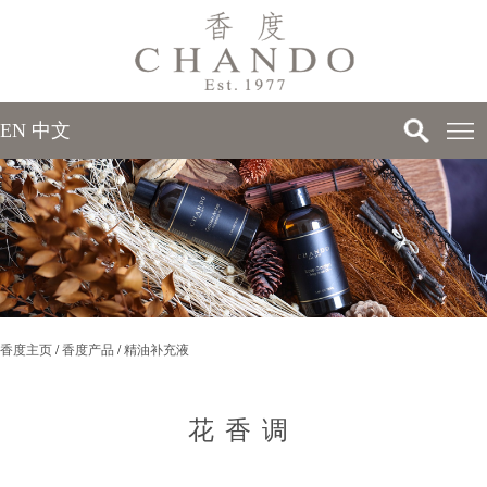
EN
中文
>
>
香度主页
/
香度产品
/
精油补充液
>
>
花香调
>